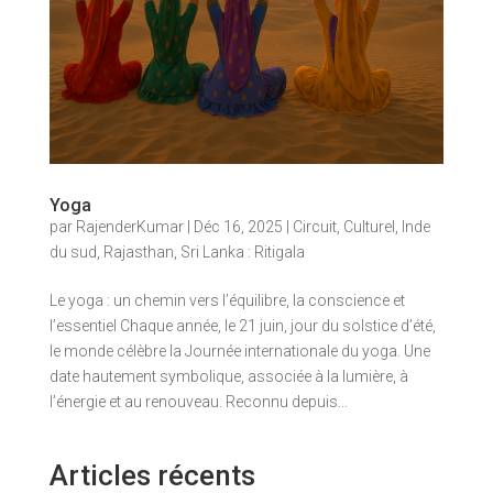
Yoga
par
RajenderKumar
|
Déc 16, 2025
|
Circuit
,
Culturel
,
Inde
du sud
,
Rajasthan
,
Sri Lanka : Ritigala
Le yoga : un chemin vers l’équilibre, la conscience et
l’essentiel Chaque année, le 21 juin, jour du solstice d’été,
le monde célèbre la Journée internationale du yoga. Une
date hautement symbolique, associée à la lumière, à
l’énergie et au renouveau. Reconnu depuis...
Articles récents