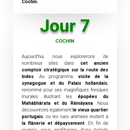
Cochin.
Jour 7
COCHIN
Aujourd’hui, nous explorerons de
nombreux sites dans
cet ancien
comptoir stratégique sur la route des
Indes
. Au programme,
visite de la
synagogue et du Palais hollandais
,
renommé pour ses magnifiques fresques
murales illustrant les
épopées du
Mahâbhârata et du Râmâyana
. Nous
découvrirons également
le vieux quartier
portugais
, où les rues animées invitent à
la flânerie et dépaysement
. En fin de
journée, nous profiterons d’une balade