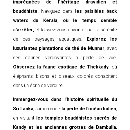
imprégnées de l’héritage dravidien et
bouddhiste.
Naviguez dans
les paisibles
back
waters du Kerala
,
où le temps semble
s’arrêter,
et laissez-vous envoûter par la sérénité
de ces paysages aquatiques.
Explorez
les
luxuriantes plantations de thé de Munnar
, avec
ses collines verdoyantes à perte de vue.
Observez
la faune exotique de Thekkady
, où
éléphants, bisons et oiseaux colorés cohabitent
dans un écrin de verdure.
Immergez-vous dans
l’histoire spirituelle du
Sri Lanka
, surnommée
la perle de l’océan Indien
,
en visitant
les temples
bouddhistes sacrés de
Kandy
et
les anciennes
grottes de Dambulla
,