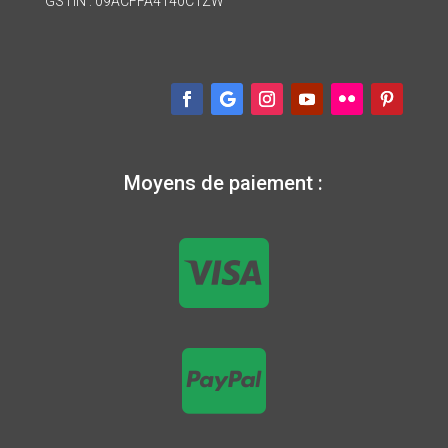
GSTIN : 09ACFFA4140C1ZW
Moyens de paiement :

