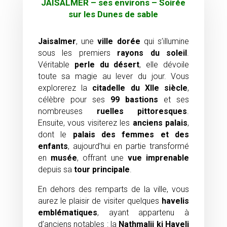
JAISALMER – ses environs – Soirée
sur les Dunes de sable
Jaisalmer
, une
ville dorée
qui s’illumine
sous les premiers
rayons du soleil
.
Véritable
perle du désert
, elle dévoile
toute sa magie au lever du jour. Vous
explorerez la
citadelle du XIIe siècle
,
célèbre pour ses
99 bastions
et ses
nombreuses
ruelles pittoresques
.
Ensuite, vous visiterez les
anciens palais
,
dont le
palais des femmes et des
enfants
, aujourd’hui en partie transformé
en
musée
, offrant une
vue imprenable
depuis sa
tour principale
.
En dehors des remparts de la ville, vous
aurez le plaisir de visiter quelques
havelis
emblématiques
, ayant appartenu à
d’anciens notables : la
Nathmalji ki Haveli