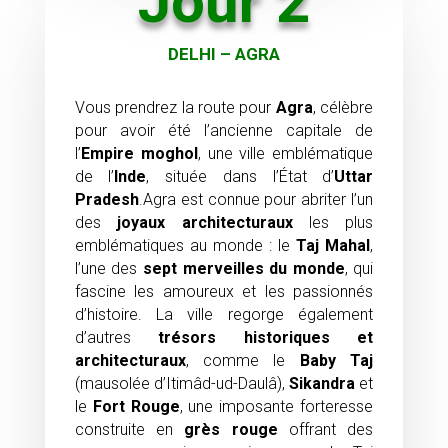
Jour 2
DELHI – AGRA
Vous prendrez la route pour
Agra
, célèbre
pour avoir été l’ancienne capitale de
l’
Empire moghol
, une ville emblématique
de l’
Inde
, située dans l’État d’
Uttar
Pradesh
.Agra est connue pour abriter l’un
des
joyaux architecturaux
les plus
emblématiques au monde : le
Taj Mahal
,
l’une des
sept merveilles du monde
, qui
fascine les amoureux et les passionnés
d’histoire. La ville regorge également
d’autres
trésors historiques et
architecturaux
, comme le
Baby Taj
(mausolée d’Itimâd-ud-Daulâ),
Sikandra
et
le
Fort Rouge
, une imposante forteresse
construite en
grès rouge
offrant des