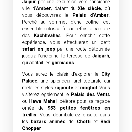
Jaipur
par une excursion vers l’ancienne
ville d’
Amber
, datant du
XIe siècle
, où
vous découvrirez le
Palais d’Amber
.
Perché au sommet d’une colline, cet
ensemble colossal fut autrefois la capitale
des
Kachhvahas
. Pour enrichir cette
expérience, vous effectuerez un petit
safari en jeep
par une route détournée
jusqu’à l’ancienne forteresse de
Jaigarh
,
qui abritait les
garnisons
.
Vous aurez le plaisir d’explorer le
City
Palace
, une splendeur architecturale qui
mêle les styles
rajpoute
et
moghol
. Vous
visiterez également le
Palais des Vents
ou
Hawa Mahal
, célèbre pour sa façade
ornée de
953 petites fenêtres en
treillis
. Vous déambulerez ensuite dans
les
bazars animés
de
Chotti
et
Badi
Chopper
.