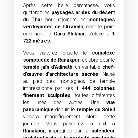
Après cette belle parenthèse, vous
quitterez les
paysages arides du désert
du Thar
pour rejoindre les
montagnes
verdoyantes de l’Aravalli
, dont le point
culminant, le
Gurû Shikhar
, s’élève à
1
722 mètres
.
Vous visiterez ensuite le
complexe
somptueux de Ranakpur
, célèbre pour le
temple jaïn d’Adinath
, un véritable
chef-
d’œuvre d’architecture sacrée
. Niché
au pied des montagnes, ce temple
impressionne par ses
1 444 colonnes
finement sculptées
, toutes différentes
les unes des autres. Une
vue
panoramique
depuis le
temple du Soleil
viendra magnifiquement clore cette
journée. Vous passerez la nuit à
Ranakpur
, imprégnés par la
splendeur
architecturale
et la
sérénité spirituelle