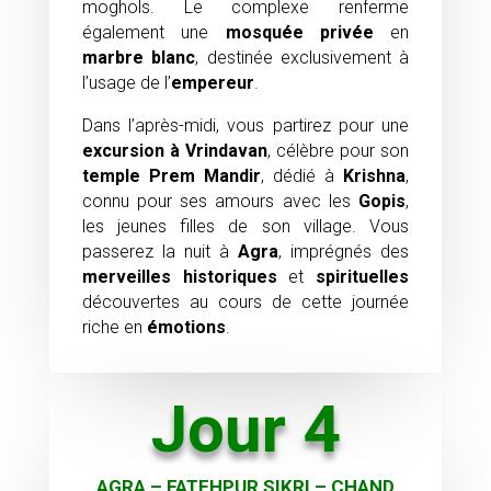
moghols. Le complexe renferme
également une
mosquée privée
en
marbre blanc
, destinée exclusivement à
l’usage de l’
empereur
.
Dans l’après-midi, vous partirez pour une
excursion à Vrindavan
, célèbre pour son
temple Prem Mandir
, dédié à
Krishna
,
connu pour ses amours avec les
Gopis
,
les jeunes filles de son village. Vous
passerez la nuit à
Agra
, imprégnés des
merveilles historiques
et
spirituelles
découvertes au cours de cette journée
riche en
émotions
.
Jour 4
AGRA – FATEHPUR SIKRI – CHAND